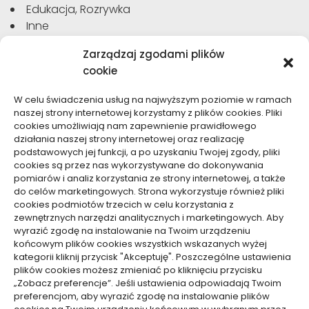
Edukacja, Rozrywka
Inne
Moda, Uroda
Zarządzaj zgodami plików
Motoryzacja, Transport
cookie
Sport, Turystyka
Technologie
W celu świadczenia usług na najwyższym poziomie w ramach
Usługi
naszej strony internetowej korzystamy z plików cookies. Pliki
Zdrowie, Medycyna
cookies umożliwiają nam zapewnienie prawidłowego
działania naszej strony internetowej oraz realizację
podstawowych jej funkcji, a po uzyskaniu Twojej zgody, pliki
cookies są przez nas wykorzystywane do dokonywania
pomiarów i analiz korzystania ze strony internetowej, a także
do celów marketingowych. Strona wykorzystuje również pliki
Dolącz do nas
cookies podmiotów trzecich w celu korzystania z
zewnętrznych narzędzi analitycznych i marketingowych. Aby
Lubisz pisać teksty i chciałbyś się podzielić swoją
wyrazić zgodę na instalowanie na Twoim urządzeniu
wiedzą z innymi? Dołącz do nas już teraz. Podziel się
końcowym plików cookies wszystkich wskazanych wyżej
swoją wiedzą z innymi.
kategorii kliknij przycisk "Akceptuję". Poszczególne ustawienia
plików cookies możesz zmieniać po kliknięciu przycisku
„Zobacz preferencje”. Jeśli ustawienia odpowiadają Twoim
preferencjom, aby wyrazić zgodę na instalowanie plików