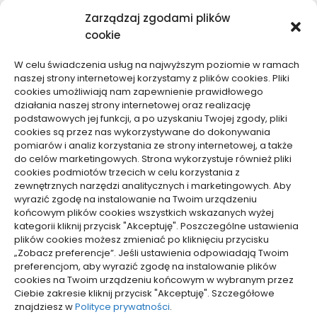
Moda, Uroda
Zarządzaj zgodami plików
Motoryzacja, Transport
cookie
Sport, Turystyka
Technologie
W celu świadczenia usług na najwyższym poziomie w ramach
Usługi
naszej strony internetowej korzystamy z plików cookies. Pliki
Zdrowie, Medycyna
cookies umożliwiają nam zapewnienie prawidłowego
działania naszej strony internetowej oraz realizację
podstawowych jej funkcji, a po uzyskaniu Twojej zgody, pliki
cookies są przez nas wykorzystywane do dokonywania
pomiarów i analiz korzystania ze strony internetowej, a także
do celów marketingowych. Strona wykorzystuje również pliki
Dolącz do nas
cookies podmiotów trzecich w celu korzystania z
zewnętrznych narzędzi analitycznych i marketingowych. Aby
Lubisz pisać teksty i chciałbyś się podzielić swoją
wyrazić zgodę na instalowanie na Twoim urządzeniu
wiedzą z innymi? Dołącz do nas już teraz. Podziel się
końcowym plików cookies wszystkich wskazanych wyżej
swoją wiedzą z innymi.
kategorii kliknij przycisk "Akceptuję". Poszczególne ustawienia
plików cookies możesz zmieniać po kliknięciu przycisku
„Zobacz preferencje”. Jeśli ustawienia odpowiadają Twoim
preferencjom, aby wyrazić zgodę na instalowanie plików
cookies na Twoim urządzeniu końcowym w wybranym przez
Ciebie zakresie kliknij przycisk "Akceptuję". Szczegółowe
Polityka plików cookies (EU)
znajdziesz w
Polityce prywatności
.
Polityka prywatności