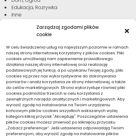
Dom, Ogród
Edukacja, Rozrywka
Inne
Moda, Uroda
Zarządzaj zgodami plików
Motoryzacja, Transport
cookie
Sport, Turystyka
Technologie
W celu świadczenia usług na najwyższym poziomie w ramach
Usługi
naszej strony internetowej korzystamy z plików cookies. Pliki
Zdrowie, Medycyna
cookies umożliwiają nam zapewnienie prawidłowego
działania naszej strony internetowej oraz realizację
podstawowych jej funkcji, a po uzyskaniu Twojej zgody, pliki
cookies są przez nas wykorzystywane do dokonywania
pomiarów i analiz korzystania ze strony internetowej, a także
do celów marketingowych. Strona wykorzystuje również pliki
Dolącz do nas
cookies podmiotów trzecich w celu korzystania z
zewnętrznych narzędzi analitycznych i marketingowych. Aby
Lubisz pisać teksty i chciałbyś się podzielić swoją
wyrazić zgodę na instalowanie na Twoim urządzeniu
wiedzą z innymi? Dołącz do nas już teraz. Podziel się
końcowym plików cookies wszystkich wskazanych wyżej
swoją wiedzą z innymi.
kategorii kliknij przycisk "Akceptuję". Poszczególne ustawienia
plików cookies możesz zmieniać po kliknięciu przycisku
„Zobacz preferencje”. Jeśli ustawienia odpowiadają Twoim
preferencjom, aby wyrazić zgodę na instalowanie plików