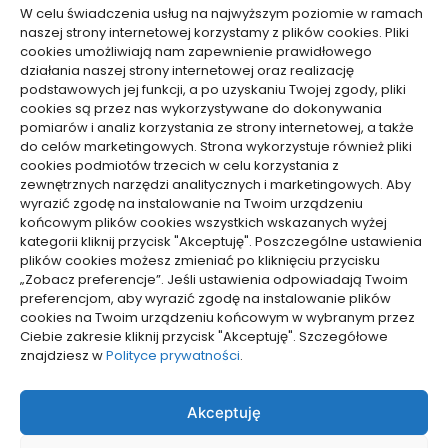
Technologie
W celu świadczenia usług na najwyższym poziomie w ramach
Usługi
naszej strony internetowej korzystamy z plików cookies. Pliki
Zdrowie, Medycyna
cookies umożliwiają nam zapewnienie prawidłowego
działania naszej strony internetowej oraz realizację
podstawowych jej funkcji, a po uzyskaniu Twojej zgody, pliki
cookies są przez nas wykorzystywane do dokonywania
pomiarów i analiz korzystania ze strony internetowej, a także
do celów marketingowych. Strona wykorzystuje również pliki
Dolącz do nas
cookies podmiotów trzecich w celu korzystania z
zewnętrznych narzędzi analitycznych i marketingowych. Aby
Lubisz pisać teksty i chciałbyś się podzielić swoją
wyrazić zgodę na instalowanie na Twoim urządzeniu
wiedzą z innymi? Dołącz do nas już teraz. Podziel się
końcowym plików cookies wszystkich wskazanych wyżej
swoją wiedzą z innymi.
kategorii kliknij przycisk "Akceptuję". Poszczególne ustawienia
plików cookies możesz zmieniać po kliknięciu przycisku
„Zobacz preferencje”. Jeśli ustawienia odpowiadają Twoim
preferencjom, aby wyrazić zgodę na instalowanie plików
cookies na Twoim urządzeniu końcowym w wybranym przez
Ciebie zakresie kliknij przycisk "Akceptuję". Szczegółowe
Polityka plików cookies (EU)
znajdziesz w
Polityce prywatności
.
Polityka prywatności
Akceptuję