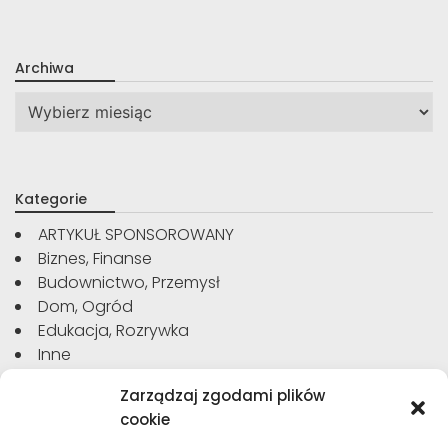
Archiwa
Archiwa
Kategorie
ARTYKUŁ SPONSOROWANY
Biznes, Finanse
Budownictwo, Przemysł
Dom, Ogród
Edukacja, Rozrywka
Inne
Moda, Uroda
Zarządzaj zgodami plików
Motoryzacja, Transport
cookie
Sport, Turystyka