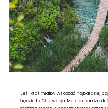
Jeśli ktoś miałby wskazać najbardziej po
będzie to Chorwacja. Ma ona bardzo dużo 