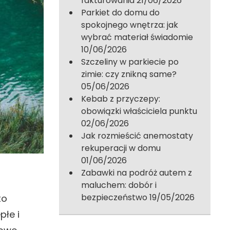
fakturowania
21/06/2026
Parkiet do domu do
spokojnego wnętrza: jak
wybrać materiał świadomie
10/06/2026
Szczeliny w parkiecie po
zimie: czy znikną same?
05/06/2026
Kebab z przyczepy:
obowiązki właściciela punktu
02/06/2026
Jak rozmieścić anemostaty
rekuperacji w domu
01/06/2026
Zabawki na podróż autem z
maluchem: dobór i
bezpieczeństwo
19/05/2026
to
płe i