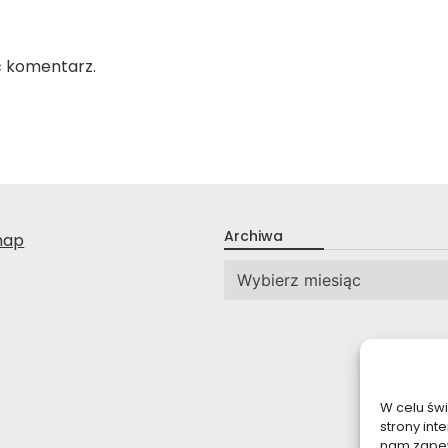
ć komentarz.
Archiwa
nap
Archiwa
W celu św
strony int
nam zapew