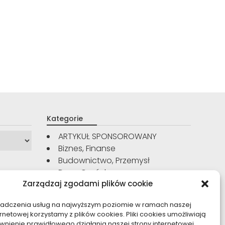
Kategorie
ARTYKUŁ SPONSOROWANY
Biznes, Finanse
Budownictwo, Przemysł
Dom, Ogród
Zarządzaj zgodami plików cookie
Edukacja, Rozrywka
Inne
iadczenia usług na najwyższym poziomie w ramach naszej
Moda, Uroda
ernetowej korzystamy z plików cookies. Pliki cookies umożliwiają
Motoryzacja, Transport
nienie prawidłowego działania naszej strony internetowej