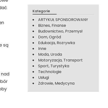
dowe
idać
Kategorie
ARTYKUŁ SPONSOROWANY
en
Biznes, Finanse
Budownictwo, Przemysł
Dom, Ogród
Edukacja, Rozrywka
e są
Inne
Moda, Uroda
Motoryzacja, Transport
Sport, Turystyka
Technologie
t nad
Usługi
ybór
Zdrowie, Medycyna
soby