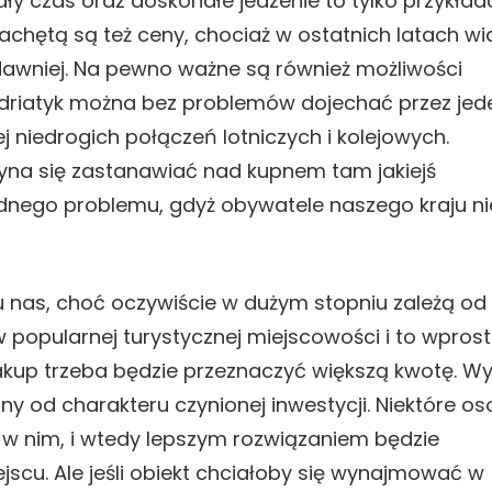
ały czas oraz doskonałe jedzenie to tylko przykła
zachętą są też ceny, chociaż w ostatnich latach w
dawniej. Na pewno ważne są również możliwości
Adriatyk można bez problemów dojechać przez jed
 niedrogich połączeń lotniczych i kolejowych.
zyna się zastanawiać nad kupnem tam jakiejś
dnego problemu, gdyż obywatele naszego kraju ni
nas, choć oczywiście w dużym stopniu zależą od
ał w popularnej turystycznej miejscowości i to wpros
kup trzeba będzie przeznaczyć większą kwotę. W
ony od charakteru czynionej inwestycji. Niektóre o
w nim, i wtedy lepszym rozwiązaniem będzie
scu. Ale jeśli obiekt chciałoby się wynajmować w