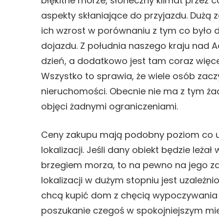
błękitne morze, słoneczny klimat przez c
aspekty skłaniające do przyjazdu. Dużą 
ich wzrost w porównaniu z tym co było 
dojazdu. Z południa naszego kraju nad 
dzień, a dodatkowo jest tam coraz więcej
Wszystko to sprawia, że wiele osób zac
nieruchomości. Obecnie nie ma z tym ża
objęci żadnymi ograniczeniami.
Ceny zakupu mają podobny poziom co u 
lokalizacji. Jeśli dany obiekt będzie leż
brzegiem morza, to na pewno na jego za
lokalizacji w dużym stopniu jest uzależni
chcą kupić dom z chęcią wypoczywania 
poszukanie czegoś w spokojniejszym miej