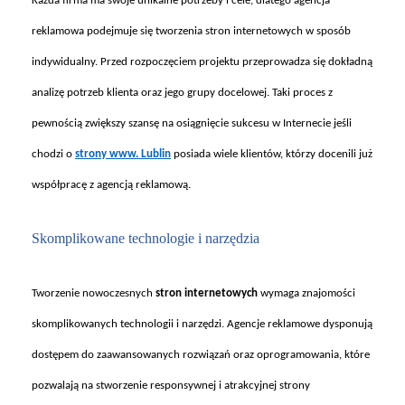
Ka
żda firma ma swoje unikalne potrzeby i cele, dlatego agencja
reklamowa podejmuje się tworzenia stron internetowych w spos
ób
indywidualny. Przed rozpocz
ęciem projektu przeprowadza się dokładną
analizę potrzeb klienta oraz jego grupy docelowej. Taki proces z
pewnością zwiększy szansę na osiągnięcie sukcesu w Internecie jeśli
chodzi o
strony www. Lublin
posiada wiele klientów, którzy docenili ju
ż
wsp
ó
łpracę z agencją reklamową.
Skomplikowane technologie i narz
ędzia
Tworzenie nowoczesnych
stron internetowych
wymaga znajomo
ści
skomplikowanych technologii i narzędzi. Agencje reklamowe dysponują
dostępem do zaawansowanych rozwiązań oraz oprogramowania, kt
óre
pozwalaj
ą na stworzenie responsywnej i atrakcyjnej strony