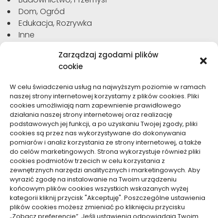
Dom, Ogród
Edukacja, Rozrywka
Inne
Moda, Uroda
Zarządzaj zgodami plików
Motoryzacja, Transport
cookie
Sport, Turystyka
Technologie
W celu świadczenia usług na najwyższym poziomie w ramach
Usługi
naszej strony internetowej korzystamy z plików cookies. Pliki
Zdrowie, Medycyna
cookies umożliwiają nam zapewnienie prawidłowego
działania naszej strony internetowej oraz realizację
podstawowych jej funkcji, a po uzyskaniu Twojej zgody, pliki
cookies są przez nas wykorzystywane do dokonywania
pomiarów i analiz korzystania ze strony internetowej, a także
do celów marketingowych. Strona wykorzystuje również pliki
Dolącz do nas
cookies podmiotów trzecich w celu korzystania z
zewnętrznych narzędzi analitycznych i marketingowych. Aby
Lubisz pisać teksty i chciałbyś się podzielić swoją
wyrazić zgodę na instalowanie na Twoim urządzeniu
wiedzą z innymi? Dołącz do nas już teraz. Podziel się
końcowym plików cookies wszystkich wskazanych wyżej
swoją wiedzą z innymi.
kategorii kliknij przycisk "Akceptuję". Poszczególne ustawienia
plików cookies możesz zmieniać po kliknięciu przycisku
„Zobacz preferencje”. Jeśli ustawienia odpowiadają Twoim