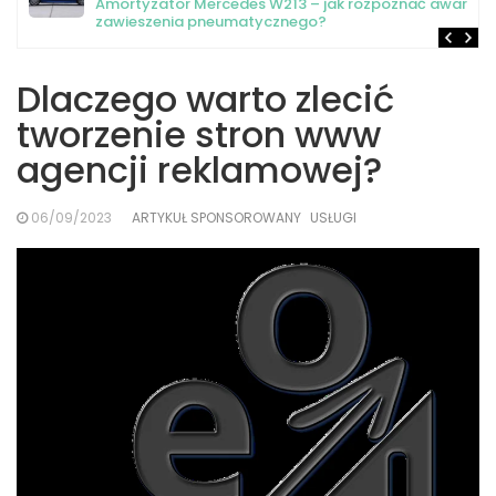
Amortyzator Mercedes W213 – jak rozpoznać awarię
zawieszenia pneumatycznego?
Dlaczego warto zlecić
tworzenie stron www
agencji reklamowej?
06/09/2023
ARTYKUŁ SPONSOROWANY
USŁUGI