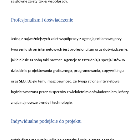
są gł
ówne zalety takiej wspó
łpracy.
Profesjonalizm i do
świadczenie
Jedn
ą z najważniejszych zalet wsp
ó
łpracy z agencją reklamową przy
tworzeniu stron internetowych jest profesjonalizm oraz doświadczenie,
jakie niesie za sobą taki partner. Agencje te zatrudniają specjalist
ów w
dziedzinie projektowania graficznego, programowania, copywritingu
oraz
SEO
. Dzi
ęki temu masz pewność, że Twoja strona internetowa
będzie tworzona przez ekspert
ów z wieloletnim do
świadczeniem, kt
órzy
znaj
ą najnowsze trendy i technologie.
Indywidualne podej
ście do projektu