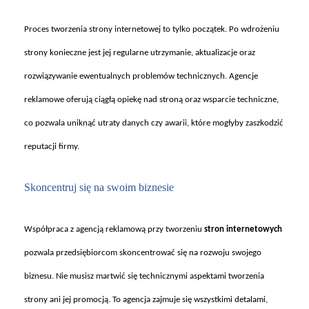
Proces tworzenia strony internetowej to tylko pocz
ątek. Po wdrożeniu
strony konieczne jest jej regularne utrzymanie, aktualizacje oraz
rozwiązywanie ewentualnych problem
ów technicznych. Agencje
reklamowe oferuj
ą ciągłą opiekę nad stroną oraz wsparcie techniczne,
co pozwala uniknąć utraty danych czy awarii, kt
óre mog
łyby zaszkodzić
reputacji firmy.
Skoncentruj si
ę na swoim biznesie
Wspó
łpraca z agencją reklamową przy tworzeniu
stron internetowych
pozwala przedsiębiorcom skoncentrować się na rozwoju swojego
biznesu. Nie musisz martwić się technicznymi aspektami tworzenia
strony ani jej promocją. To agencja zajmuje się wszystkimi detalami,