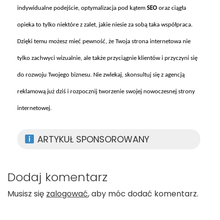
indywidualne podejście, optymalizacja pod kątem
SEO
oraz ciągła
opieka to tylko niekt
óre z zalet, jakie niesie za sob
ą taka wsp
ó
łpraca.
Dzięki temu możesz mieć pewność, że Twoja strona internetowa nie
tylko zachwyci wizualnie, ale także przyciągnie klient
ów i przyczyni si
ę
do rozwoju Twojego biznesu. Nie zwlekaj, skonsultuj się z agencją
reklamową już dziś i rozpocznij tworzenie swojej nowoczesnej strony
internetowej.
ARTYKUŁ SPONSOROWANY
Dodaj komentarz
Musisz się
zalogować
, aby móc dodać komentarz.