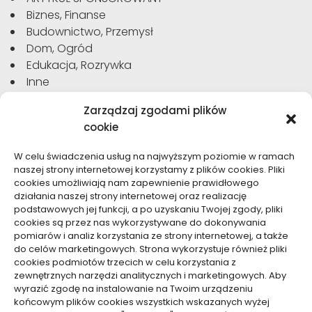
Biznes, Finanse
Budownictwo, Przemysł
Dom, Ogród
Edukacja, Rozrywka
Inne
Moda, Uroda
Zarządzaj zgodami plików
Motoryzacja, Transport
cookie
Sport, Turystyka
Technologie
W celu świadczenia usług na najwyższym poziomie w ramach
Usługi
naszej strony internetowej korzystamy z plików cookies. Pliki
Zdrowie, Medycyna
cookies umożliwiają nam zapewnienie prawidłowego
działania naszej strony internetowej oraz realizację
podstawowych jej funkcji, a po uzyskaniu Twojej zgody, pliki
cookies są przez nas wykorzystywane do dokonywania
pomiarów i analiz korzystania ze strony internetowej, a także
do celów marketingowych. Strona wykorzystuje również pliki
Dolącz do nas
cookies podmiotów trzecich w celu korzystania z
zewnętrznych narzędzi analitycznych i marketingowych. Aby
Lubisz pisać teksty i chciałbyś się podzielić swoją
wyrazić zgodę na instalowanie na Twoim urządzeniu
wiedzą z innymi? Dołącz do nas już teraz. Podziel się
końcowym plików cookies wszystkich wskazanych wyżej