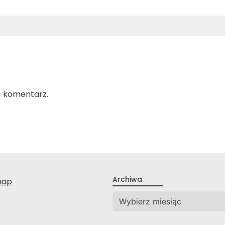
ć komentarz.
Archiwa
nap
Archiwa