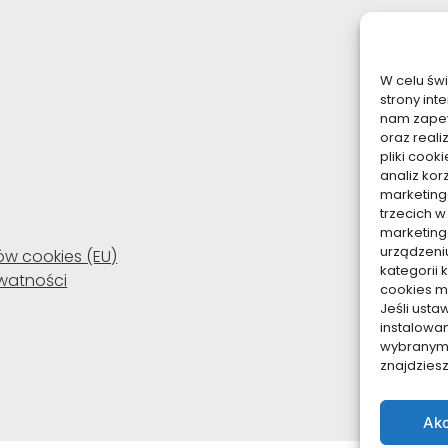
W celu św
strony int
nam zapew
oraz reali
pliki coo
analiz kor
marketing
trzecich w
marketing
urządzeni
ków cookies (EU)
kategorii 
ywatności
cookies mo
Jeśli ust
instalowa
wybranym p
znajdzies
Akc