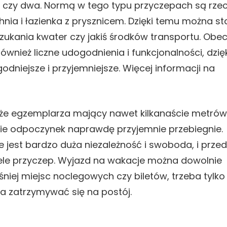
czy dwa. Normą w tego typu przyczepach są rze
hnia i łazienka z prysznicem. Dzięki temu można s
ukania kwater czy jakiś środków transportu. Obec
ież liczne udogodnienia i funkcjonalności, dzięk
dniejsze i przyjemniejsze. Więcej informacji na
może egzemplarza mający nawet kilkanaście metrów
epie odpoczynek naprawdę przyjemnie przebiegnie.
e jest bardzo duża niezależność i swoboda, i prze
iele przyczep. Wyjazd na wakacje można dowolnie
niej miejsc noclegowych czy biletów, trzeba tylko
a zatrzymywać się na postój.