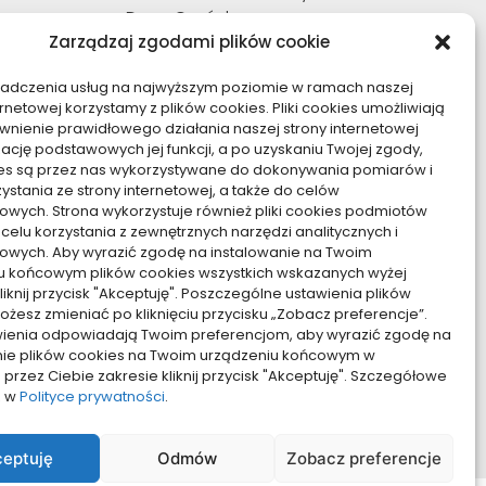
Dom, Ogród
Zarządzaj zgodami plików cookie
Edukacja, Rozrywka
Inne
iadczenia usług na najwyższym poziomie w ramach naszej
Moda, Uroda
ernetowej korzystamy z plików cookies. Pliki cookies umożliwiają
Motoryzacja, Transport
nienie prawidłowego działania naszej strony internetowej
Sport, Turystyka
zację podstawowych jej funkcji, a po uzyskaniu Twojej zgody,
kies są przez nas wykorzystywane do dokonywania pomiarów i
Technologie
zystania ze strony internetowej, a także do celów
Usługi
owych. Strona wykorzystuje również pliki cookies podmiotów
Zdrowie, Medycyna
 celu korzystania z zewnętrznych narzędzi analitycznych i
owych. Aby wyrazić zgodę na instalowanie na Twoim
u końcowym plików cookies wszystkich wskazanych wyżej
kliknij przycisk "Akceptuję". Poszczególne ustawienia plików
żesz zmieniać po kliknięciu przycisku „Zobacz preferencje”.
awienia odpowiadają Twoim preferencjom, aby wyrazić zgodę na
nie plików cookies na Twoim urządzeniu końcowym w
rzez Ciebie zakresie kliknij przycisk "Akceptuję". Szczegółowe
z w
Polityce prywatności
.
eptuję
Odmów
Zobacz preferencje