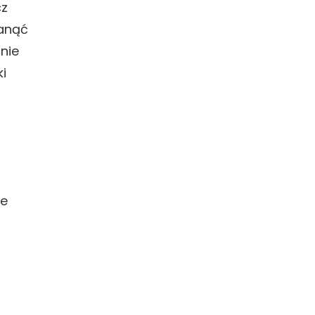
cz
tanąć
nie
i
de