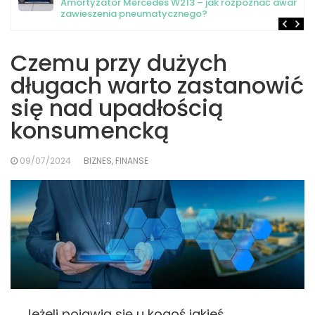
Amortyzator Mercedes W213 – jak rozpoznać awarię
zawieszenia pneumatycznego?
Czemu przy dużych
długach warto zastanowić
się nad upadłością
konsumencką
09/07/2024
BIZNES, FINANSE
Jeżeli pojawią się u kogoś jakieś