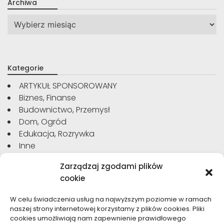
Archiwa
Archiwa
Kategorie
ARTYKUŁ SPONSOROWANY
Biznes, Finanse
Budownictwo, Przemysł
Dom, Ogród
Edukacja, Rozrywka
Inne
Moda, Uroda
Zarządzaj zgodami plików
Motoryzacja, Transport
cookie
Sport, Turystyka
Technologie
W celu świadczenia usług na najwyższym poziomie w ramach
Usługi
naszej strony internetowej korzystamy z plików cookies. Pliki
Zdrowie, Medycyna
cookies umożliwiają nam zapewnienie prawidłowego