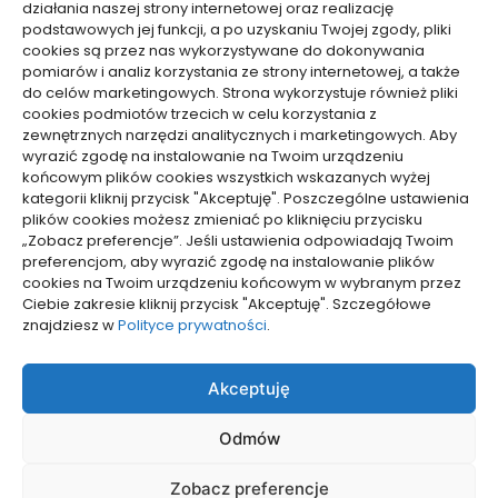
działania naszej strony internetowej oraz realizację
podstawowych jej funkcji, a po uzyskaniu Twojej zgody, pliki
cookies są przez nas wykorzystywane do dokonywania
pomiarów i analiz korzystania ze strony internetowej, a także
do celów marketingowych. Strona wykorzystuje również pliki
Dolącz do nas
cookies podmiotów trzecich w celu korzystania z
zewnętrznych narzędzi analitycznych i marketingowych. Aby
Lubisz pisać teksty i chciałbyś się podzielić swoją
wyrazić zgodę na instalowanie na Twoim urządzeniu
wiedzą z innymi? Dołącz do nas już teraz. Podziel się
końcowym plików cookies wszystkich wskazanych wyżej
swoją wiedzą z innymi.
kategorii kliknij przycisk "Akceptuję". Poszczególne ustawienia
plików cookies możesz zmieniać po kliknięciu przycisku
„Zobacz preferencje”. Jeśli ustawienia odpowiadają Twoim
preferencjom, aby wyrazić zgodę na instalowanie plików
cookies na Twoim urządzeniu końcowym w wybranym przez
Ciebie zakresie kliknij przycisk "Akceptuję". Szczegółowe
Polityka plików cookies (EU)
znajdziesz w
Polityce prywatności
.
Polityka prywatności
Akceptuję
Odmów
Zobacz preferencje