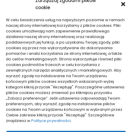
Zarządzaj zgodami plików
Motoryzacja, Transport
cookie
Sport, Turystyka
Technologie
W celu świadczenia usług na najwyższym poziomie w ramach
Usługi
naszej strony internetowej korzystamy z plików cookies. Pliki
Zdrowie, Medycyna
cookies umożliwiają nam zapewnienie prawidłowego
działania naszej strony internetowej oraz realizację
podstawowych jej funkcji, a po uzyskaniu Twojej zgody, pliki
cookies są przez nas wykorzystywane do dokonywania
pomiarów i analiz korzystania ze strony internetowej, a także
do celów marketingowych. Strona wykorzystuje również pliki
Dolącz do nas
cookies podmiotów trzecich w celu korzystania z
zewnętrznych narzędzi analitycznych i marketingowych. Aby
Lubisz pisać teksty i chciałbyś się podzielić swoją
wyrazić zgodę na instalowanie na Twoim urządzeniu
wiedzą z innymi? Dołącz do nas już teraz. Podziel się
końcowym plików cookies wszystkich wskazanych wyżej
swoją wiedzą z innymi.
kategorii kliknij przycisk "Akceptuję". Poszczególne ustawienia
plików cookies możesz zmieniać po kliknięciu przycisku
„Zobacz preferencje”. Jeśli ustawienia odpowiadają Twoim
preferencjom, aby wyrazić zgodę na instalowanie plików
cookies na Twoim urządzeniu końcowym w wybranym przez
Ciebie zakresie kliknij przycisk "Akceptuję". Szczegółowe
Polityka plików cookies (EU)
znajdziesz w
Polityce prywatności
.
Polityka prywatności