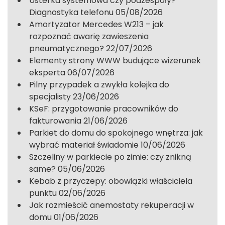
Usterka systemowa czy podzespoły?
Diagnostyka telefonu
05/08/2026
Amortyzator Mercedes W213 – jak
rozpoznać awarię zawieszenia
pneumatycznego?
22/07/2026
Elementy strony WWW budujące wizerunek
eksperta
06/07/2026
Pilny przypadek a zwykła kolejka do
specjalisty
23/06/2026
KSeF: przygotowanie pracowników do
fakturowania
21/06/2026
Parkiet do domu do spokojnego wnętrza: jak
wybrać materiał świadomie
10/06/2026
Szczeliny w parkiecie po zimie: czy znikną
same?
05/06/2026
Kebab z przyczepy: obowiązki właściciela
punktu
02/06/2026
Jak rozmieścić anemostaty rekuperacji w
domu
01/06/2026