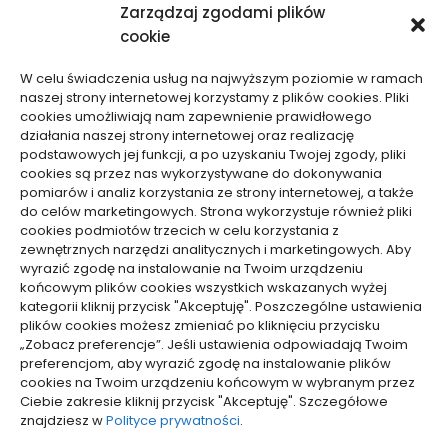
Zarządzaj zgodami plików
Motoryzacja, Transport
cookie
Sport, Turystyka
Technologie
W celu świadczenia usług na najwyższym poziomie w ramach
Usługi
naszej strony internetowej korzystamy z plików cookies. Pliki
Zdrowie, Medycyna
cookies umożliwiają nam zapewnienie prawidłowego
działania naszej strony internetowej oraz realizację
podstawowych jej funkcji, a po uzyskaniu Twojej zgody, pliki
cookies są przez nas wykorzystywane do dokonywania
pomiarów i analiz korzystania ze strony internetowej, a także
do celów marketingowych. Strona wykorzystuje również pliki
Dolącz do nas
cookies podmiotów trzecich w celu korzystania z
zewnętrznych narzędzi analitycznych i marketingowych. Aby
Lubisz pisać teksty i chciałbyś się podzielić swoją
wyrazić zgodę na instalowanie na Twoim urządzeniu
wiedzą z innymi? Dołącz do nas już teraz. Podziel się
końcowym plików cookies wszystkich wskazanych wyżej
swoją wiedzą z innymi.
kategorii kliknij przycisk "Akceptuję". Poszczególne ustawienia
plików cookies możesz zmieniać po kliknięciu przycisku
„Zobacz preferencje”. Jeśli ustawienia odpowiadają Twoim
preferencjom, aby wyrazić zgodę na instalowanie plików
cookies na Twoim urządzeniu końcowym w wybranym przez
Ciebie zakresie kliknij przycisk "Akceptuję". Szczegółowe
Polityka plików cookies (EU)
znajdziesz w
Polityce prywatności
.
Polityka prywatności