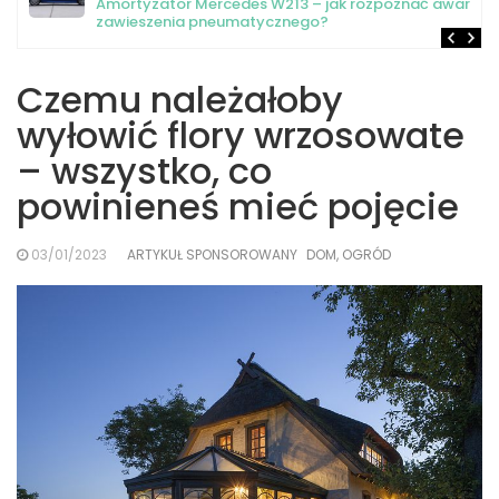
Amortyzator Mercedes W213 – jak rozpoznać awarię
zawieszenia pneumatycznego?
Czemu należałoby
wyłowić flory wrzosowate
– wszystko, co
powinieneś mieć pojęcie
03/01/2023
ARTYKUŁ SPONSOROWANY
DOM, OGRÓD