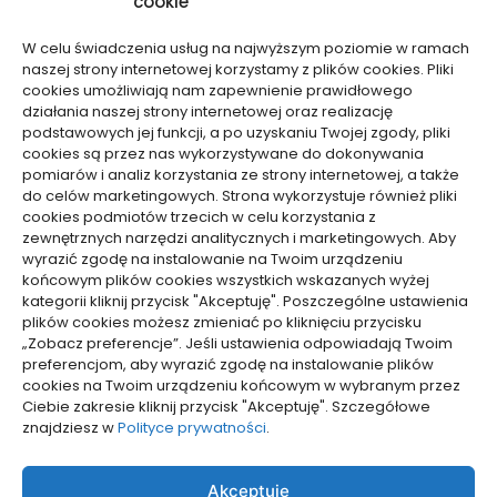
cookie
Sport, Turystyka
Technologie
W celu świadczenia usług na najwyższym poziomie w ramach
Usługi
naszej strony internetowej korzystamy z plików cookies. Pliki
Zdrowie, Medycyna
cookies umożliwiają nam zapewnienie prawidłowego
działania naszej strony internetowej oraz realizację
podstawowych jej funkcji, a po uzyskaniu Twojej zgody, pliki
cookies są przez nas wykorzystywane do dokonywania
pomiarów i analiz korzystania ze strony internetowej, a także
do celów marketingowych. Strona wykorzystuje również pliki
Dolącz do nas
cookies podmiotów trzecich w celu korzystania z
zewnętrznych narzędzi analitycznych i marketingowych. Aby
Lubisz pisać teksty i chciałbyś się podzielić swoją
wyrazić zgodę na instalowanie na Twoim urządzeniu
wiedzą z innymi? Dołącz do nas już teraz. Podziel się
końcowym plików cookies wszystkich wskazanych wyżej
swoją wiedzą z innymi.
kategorii kliknij przycisk "Akceptuję". Poszczególne ustawienia
plików cookies możesz zmieniać po kliknięciu przycisku
„Zobacz preferencje”. Jeśli ustawienia odpowiadają Twoim
preferencjom, aby wyrazić zgodę na instalowanie plików
cookies na Twoim urządzeniu końcowym w wybranym przez
Ciebie zakresie kliknij przycisk "Akceptuję". Szczegółowe
Polityka plików cookies (EU)
znajdziesz w
Polityce prywatności
.
Polityka prywatności
Akceptuję