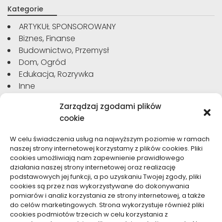
Kategorie
ARTYKUŁ SPONSOROWANY
Biznes, Finanse
Budownictwo, Przemysł
Dom, Ogród
Edukacja, Rozrywka
Inne
Moda, Uroda
Zarządzaj zgodami plików
Motoryzacja, Transport
cookie
Sport, Turystyka
Technologie
W celu świadczenia usług na najwyższym poziomie w ramach
Usługi
naszej strony internetowej korzystamy z plików cookies. Pliki
Zdrowie, Medycyna
cookies umożliwiają nam zapewnienie prawidłowego
działania naszej strony internetowej oraz realizację
podstawowych jej funkcji, a po uzyskaniu Twojej zgody, pliki
cookies są przez nas wykorzystywane do dokonywania
pomiarów i analiz korzystania ze strony internetowej, a także
do celów marketingowych. Strona wykorzystuje również pliki
Dolącz do nas
cookies podmiotów trzecich w celu korzystania z