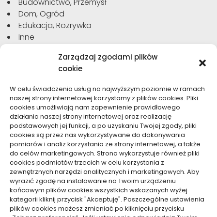
Budownictwo, Przemysł
Dom, Ogród
Edukacja, Rozrywka
Inne
Moda, Uroda
Zarządzaj zgodami plików
Motoryzacja, Transport
cookie
Sport, Turystyka
Technologie
W celu świadczenia usług na najwyższym poziomie w ramach
Usługi
naszej strony internetowej korzystamy z plików cookies. Pliki
Zdrowie, Medycyna
cookies umożliwiają nam zapewnienie prawidłowego
działania naszej strony internetowej oraz realizację
podstawowych jej funkcji, a po uzyskaniu Twojej zgody, pliki
cookies są przez nas wykorzystywane do dokonywania
pomiarów i analiz korzystania ze strony internetowej, a także
do celów marketingowych. Strona wykorzystuje również pliki
Dolącz do nas
cookies podmiotów trzecich w celu korzystania z
zewnętrznych narzędzi analitycznych i marketingowych. Aby
Lubisz pisać teksty i chciałbyś się podzielić swoją
wyrazić zgodę na instalowanie na Twoim urządzeniu
wiedzą z innymi? Dołącz do nas już teraz. Podziel się
końcowym plików cookies wszystkich wskazanych wyżej
swoją wiedzą z innymi.
kategorii kliknij przycisk "Akceptuję". Poszczególne ustawienia
plików cookies możesz zmieniać po kliknięciu przycisku