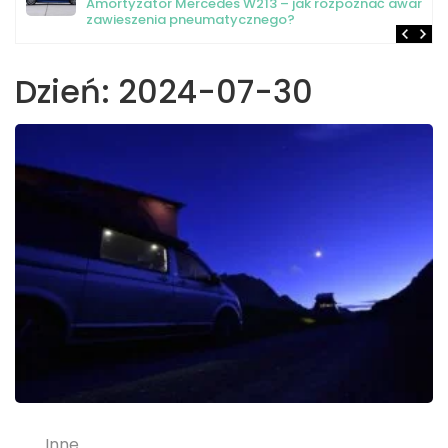
Amortyzator Mercedes W213 – jak rozpoznać awarię
zawieszenia pneumatycznego?
Dzień:
2024-07-30
Inne