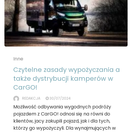
Inne
Czytelne zasady wypożyczania a
także dystrybucji kamperów w
CarGO!
REDAKCJA
30/07/2024
Możliwość odbywania wygodnych podróży
pojazdem z CarGO! odnosi się na równi do
klientów, jacy zakupili pojazd, jak i dla tych,
którzy go wypożyczyli. Dla wynajmujących w