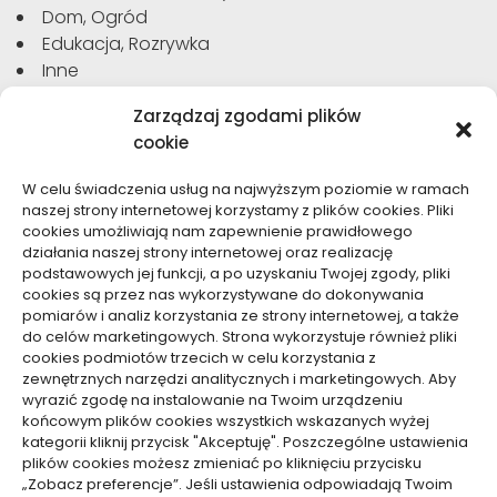
Dom, Ogród
Edukacja, Rozrywka
Inne
Moda, Uroda
Zarządzaj zgodami plików
Motoryzacja, Transport
cookie
Sport, Turystyka
Technologie
W celu świadczenia usług na najwyższym poziomie w ramach
Usługi
naszej strony internetowej korzystamy z plików cookies. Pliki
Zdrowie, Medycyna
cookies umożliwiają nam zapewnienie prawidłowego
działania naszej strony internetowej oraz realizację
podstawowych jej funkcji, a po uzyskaniu Twojej zgody, pliki
cookies są przez nas wykorzystywane do dokonywania
pomiarów i analiz korzystania ze strony internetowej, a także
do celów marketingowych. Strona wykorzystuje również pliki
Dolącz do nas
cookies podmiotów trzecich w celu korzystania z
zewnętrznych narzędzi analitycznych i marketingowych. Aby
Lubisz pisać teksty i chciałbyś się podzielić swoją
wyrazić zgodę na instalowanie na Twoim urządzeniu
wiedzą z innymi? Dołącz do nas już teraz. Podziel się
końcowym plików cookies wszystkich wskazanych wyżej
swoją wiedzą z innymi.
kategorii kliknij przycisk "Akceptuję". Poszczególne ustawienia
plików cookies możesz zmieniać po kliknięciu przycisku
„Zobacz preferencje”. Jeśli ustawienia odpowiadają Twoim