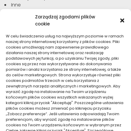
Inne
Moda, Uroda
Zarządzaj zgodami plików
Motoryzacja, Transport
cookie
Sport, Turystyka
Technologie
W celu świadczenia usług na najwyższym poziomie w ramach
Usługi
naszej strony internetowej korzystamy z plików cookies. Pliki
Zdrowie, Medycyna
cookies umożliwiają nam zapewnienie prawidłowego
działania naszej strony internetowej oraz realizację
podstawowych jej funkcji, a po uzyskaniu Twojej zgody, pliki
cookies są przez nas wykorzystywane do dokonywania
pomiarów i analiz korzystania ze strony internetowej, a także
do celów marketingowych. Strona wykorzystuje również pliki
Dolącz do nas
cookies podmiotów trzecich w celu korzystania z
zewnętrznych narzędzi analitycznych i marketingowych. Aby
Lubisz pisać teksty i chciałbyś się podzielić swoją
wyrazić zgodę na instalowanie na Twoim urządzeniu
wiedzą z innymi? Dołącz do nas już teraz. Podziel się
końcowym plików cookies wszystkich wskazanych wyżej
swoją wiedzą z innymi.
kategorii kliknij przycisk "Akceptuję". Poszczególne ustawienia
plików cookies możesz zmieniać po kliknięciu przycisku
„Zobacz preferencje”. Jeśli ustawienia odpowiadają Twoim
preferencjom, aby wyrazić zgodę na instalowanie plików
cookies na Twoim urządzeniu końcowym w wybranym przez
Ciebie zakresie kliknij przycisk "Akceptuję". Szczegółowe