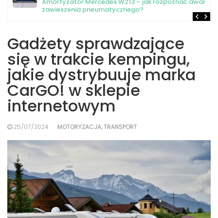
Amortyzator Mercedes W213 – jak rozpoznać awarię
zawieszenia pneumatycznego?
Gadżety sprawdzające
się w trakcie kempingu,
jakie dystrybuuje marka
CarGO! w sklepie
internetowym
25/07/2024
MOTORYZACJA, TRANSPORT