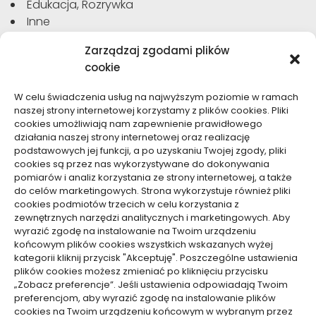
Edukacja, Rozrywka
Inne
Moda, Uroda
Zarządzaj zgodami plików
Motoryzacja, Transport
cookie
Sport, Turystyka
Technologie
W celu świadczenia usług na najwyższym poziomie w ramach
Usługi
naszej strony internetowej korzystamy z plików cookies. Pliki
Zdrowie, Medycyna
cookies umożliwiają nam zapewnienie prawidłowego
działania naszej strony internetowej oraz realizację
podstawowych jej funkcji, a po uzyskaniu Twojej zgody, pliki
cookies są przez nas wykorzystywane do dokonywania
pomiarów i analiz korzystania ze strony internetowej, a także
do celów marketingowych. Strona wykorzystuje również pliki
Dolącz do nas
cookies podmiotów trzecich w celu korzystania z
zewnętrznych narzędzi analitycznych i marketingowych. Aby
Lubisz pisać teksty i chciałbyś się podzielić swoją
wyrazić zgodę na instalowanie na Twoim urządzeniu
wiedzą z innymi? Dołącz do nas już teraz. Podziel się
końcowym plików cookies wszystkich wskazanych wyżej
swoją wiedzą z innymi.
kategorii kliknij przycisk "Akceptuję". Poszczególne ustawienia
plików cookies możesz zmieniać po kliknięciu przycisku
„Zobacz preferencje”. Jeśli ustawienia odpowiadają Twoim
preferencjom, aby wyrazić zgodę na instalowanie plików
cookies na Twoim urządzeniu końcowym w wybranym przez